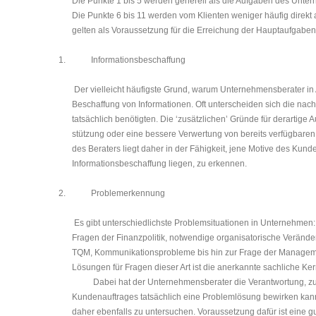
Die Punkte 1 bis 5 werden generell als die Aufgaben des Unter
Die Punkte 6 bis 11 werden vom Klienten weniger häufig direkt 
gelten als Voraussetzung für die Erreichung der Hauptaufgaben
1.
Informationsbeschaffung
Der vielleicht häufigste Grund, warum Unternehmensberater i
Beschaffung von Informa­tionen. Oft unterscheiden sich die nac
tatsächlich benötigten. Die ‘zusätzlichen’ Gründe für derartige
stützung oder eine bessere Verwertung von bereits verfügbare
des Beraters liegt daher in der Fähigkeit, jene Motive des Kunde
Informationsbeschaffung liegen, zu erkennen.
2.
Problemerkennung
Es gibt unterschiedlichste Problemsituationen in Unternehmen
Fragen der Finanzpolitik, notwendige organisatorische Veränd
TQM, Kommunikationsprobleme bis hin zur Frage der Managem
Lösungen für Fragen dieser Art ist die anerkannte sachliche 
Dabei hat der Unternehmensberater die Verantwortung, zu 
Kundenauftrages tatsäch­lich eine Problemlösung bewirken kann
daher ebenfalls zu untersuchen. Voraus­setzung dafür ist eine g