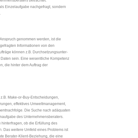
nehmensberaters betrachtet.
als Einzelaufgabe nachge­fragt, sondern
.
n Anspruch genommen werden, ist die
hgefragten Informa­tionen von den
 Aufträge können z.B. Durchsetzungsunter­
n Daten sein. Eine wesentliche Kompetenz
n, die hinter dem Auftrag der
: z.B. Make-or-Buy-Entscheidungen,
erungen, effektives Umwelt­management,
entnachfolge. Die Suche nach adäquaten
Kernaufgabe des Unternehmensberaters.
hinterfragen, ob die Erfüllung des
. Das weitere Umfeld eines Problems ist
ute Berater-Klient-Beziehung, die eine