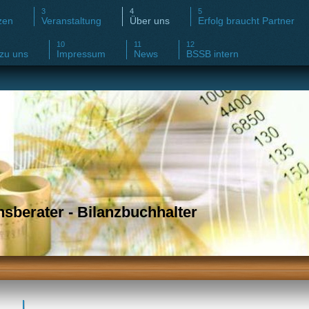
zen
Veranstaltung
Über uns
Erfolg braucht Partner
zu uns
Impressum
News
BSSB intern
sberater - Bilanzbuchhalter