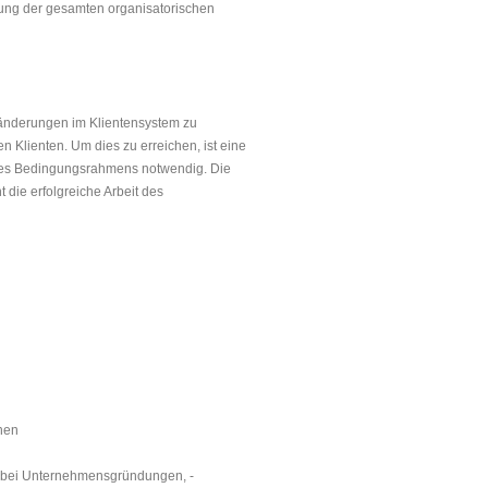
zung der gesamten organisato­rischen
eränderungen im Klientensystem zu
 Klienten. Um dies zu erreichen, ist eine
 des Bedingungsrahmens notwendig. Die
 die erfolgreiche Arbeit des
nen
ng bei Unternehmensgründungen, -