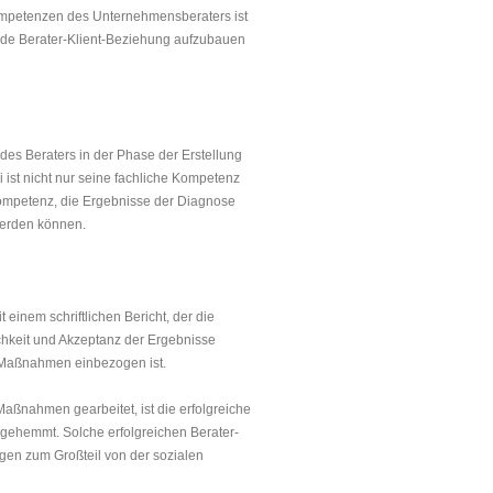
ompetenzen des Unternehmensberaters ist
nde Be­rater-Klient-Beziehung aufzubauen
des Beraters in der Phase der Erstellung
ist nicht nur seine fachliche Kompetenz
mpe­tenz, die Er­gebnisse der Diagnose
erden können.
inem schriftlichen Bericht, der die
hkeit und Akzeptanz der Ergebnisse
n Maßnahmen einbezogen ist.
ßnahmen gearbeitet, ist die erfolgreiche
gehemmt. Solche erfolg­reichen Berater-
gen zum Großteil von der sozialen