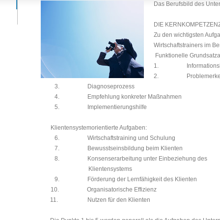
Das Berufsbild des Unt
DIE KERNKOMPETZEN
Zu den wichtigsten
Aufga
Wirtschaftstrainers
im Ber
Funktionelle Grundsatz
1.
Information
2.
Problemerk
3.
Diagnoseprozess
4.
Empfehlung konkreter Maßnahmen
5.
Implementierungshilfe
Klientensystemorientierte Aufgaben:
6.
Wirtschaftstraining und Schulung
7.
Bewusstseinsbildung beim Klienten
8.
Konsenserarbeitung unter Einbeziehung des
Klientensystems
9.
Förderung der Lernfähigkeit des Klienten
10.
Organisatorische Effizienz
11.
Nutzen für den Klienten