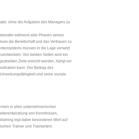
rater, ohne die Aufgaben des Managers zu
berater während aller Phasen seines
uss die Bereitschaft und das Vertrauen zu
ientensystems müssen in die Lage versetzt
ent­wickeln. Von beiden Seiten wird ein
estrebten Ziele erreicht werden, hängt vor
andhaben kann. Der Beitrag des
Umsetzungsfähigkeit und seine soziale
men in allen unternehmerischen
 Weiterentwicklung von Kenntnissen,
straining legt dabei besonderen Wert auf
ischen Trainer und Trainiertem.