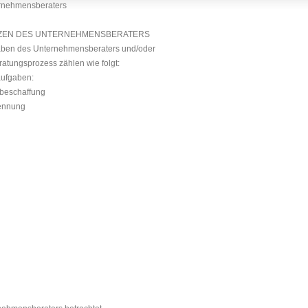
ernehmensberaters
ZEN DES UNTERNEHMENSBERATERS
ben des Unternehmensberaters und/oder
atungsprozess zählen wie folgt:
aufgaben:
sbeschaffung
ennung