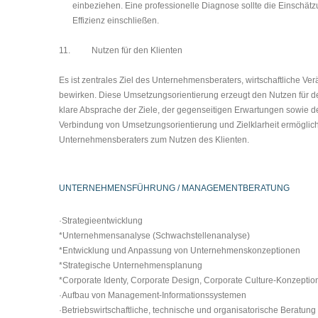
einbeziehen. Eine professionelle Diagnose sollte die Einschät
Effizienz einschließen.
11.
Nutzen für den Klienten
Es ist zentrales Ziel des Unternehmensberaters, wirtschaftliche V
bewirken. Diese Umsetzungs­orientierung erzeugt den Nutzen für den
klare Absprache der Ziele, der gegen­seitigen Erwartungen sowie
Verbindung von Umsetzungsorientierung und Zielklarheit ermög­licht
Unternehmensberaters zum Nutzen des Klienten.
UNTERNEHMENSFÜHRUNG / MANAGEMENTBERATUNG
·Strategieentwicklung
*Unternehmensanalyse (Schwachstellenanalyse)
*Entwicklung und Anpassung von Unternehmenskonzeptionen
*Strategische Unternehmensplanung
*
Corporate Identy, Corporate Design, Corporate Culture-Konzeptio
·Aufbau von Management-Informationssystemen
·Betriebswirtschaftliche, technische und organisatorische Beratu