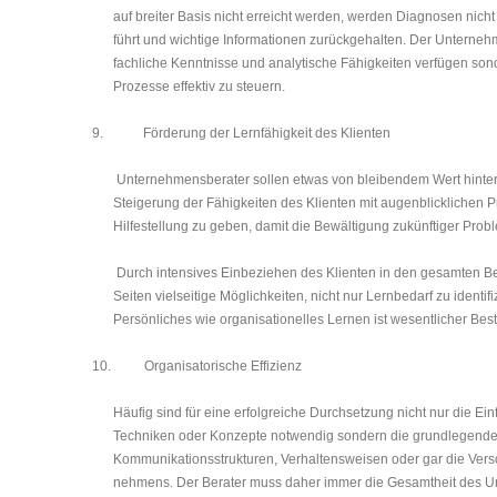
auf breiter Basis nicht erreicht werden, werden Diagnosen nicht
führt und wichtige In­formationen zurückgehalten. Der Unterne
fach­liche Kenntnisse und analy­tische Fähig­keiten verfügen son
Prozesse effek­tiv zu steuern.
9.
Förderung der Lernfähigkeit des Klienten
Unternehmensberater sollen etwas von bleibendem Wert hin­terla
Steigerung der Fähigkeiten des Klienten mit augenblicklichen 
Hilfestellung zu geben, damit die Bewältigung zukünftiger Pro
Durch intensives Einbeziehen des Klienten in den gesamten Be
Seiten vielseitige Möglichkeiten, nicht nur Lernbedarf zu identifi
Persönliches wie organisationelles Lernen ist wesentlicher Bes
10.
Organisatorische Effizienz
Häufig sind für eine erfolgreiche Durchsetzung nicht nur die E
Techniken oder Kon­zepte notwendig sondern die grundlegen
Kommunikationsstrukturen, Ver­hal­tens­weisen oder gar die Ver
nehmens. Der Berater muss daher immer die Gesamtheit des U