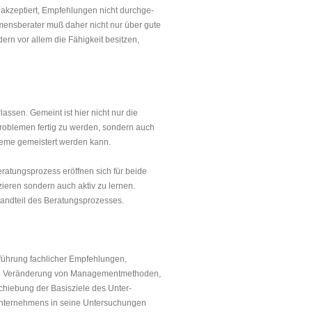
 akzep­tiert, Empfehlungen nicht durchge­
hmensberater muß daher nicht nur über gute
dern vor allem die Fähigkeit besitzen,
ssen. Gemeint ist hier nicht nur die
Problemen fertig zu werden, sondern auch
bleme gemeistert werden kann.
ratungsprozess eröffnen sich für beide
zieren son­dern auch aktiv zu lernen.
tandteil des Beratungsprozesses.
inführung fachlicher Empfehlungen,
de Veränderung von Manage­mentmethoden,
schiebung der Basisziele des Unter­
nternehmens in seine Unter­suchungen