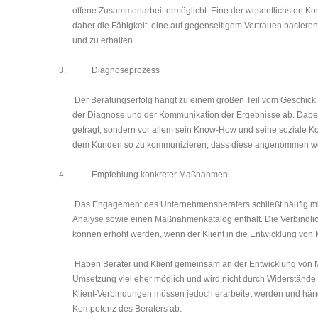
offene Zusammenarbeit ermöglicht. Eine der wesent­lichsten K
daher die Fähigkeit, eine auf gegenseitigem Vertrauen basiere
und zu erhalten.
3.
Diagnoseprozess
Der Beratungserfolg hängt zu einem großen Teil vom Ge­schick 
der Dia­gnose und der Kommunikation der Ergebnisse ab. Dabei 
gefragt, sondern vor allem sein Know-How und seine soziale Ko
dem Kunden so zu kommunizieren, dass diese angenommen w
4.
Empfehlung konkreter Maßnahmen
Das Engagement des Unternehmensberaters schließt häufig mit e
Analyse sowie einen Maßnahmenkatalog enthält. Die Verbindlic
können erhöht werden, wenn der Klient in die Entwicklung vo
Haben Berater und Klient gemeinsam an der Entwicklung von Ma
Umsetzung viel eher möglich und wird nicht durch Widerstände 
Klient-Verbindungen müssen jedoch erar­beitet werden und hän
Kompetenz des Beraters ab.