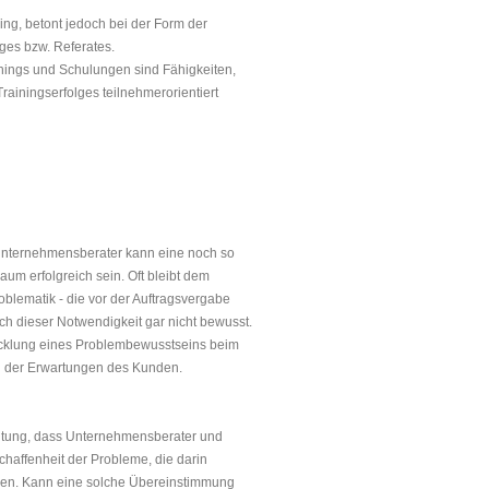
ning, betont jedoch bei der Form der
ges bzw. Referates.
inings und Schulungen sind Fähigkeiten,
rainingserfolges teilnehmerorientiert
 Unternehmensberater kann eine noch so
um erfolgreich sein. Oft bleibt dem
oblematik - die vor der Auftragsvergabe
ch dieser Notwendigkeit gar nicht bewusst.
cklung eines Problembewusstseins beim
on der Erwartun­gen des Kunden.
deutung, dass Unternehmensberater und
haffenheit der Pro­bleme, die darin
len. Kann eine solche Überein­stimmung