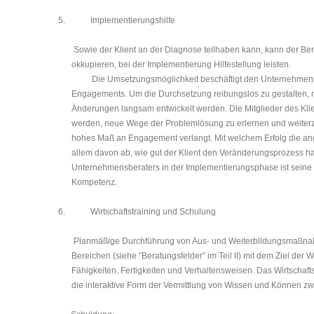
5.
Implementierungshilfe
Sowie der Klient an der Diagnose teilhaben kann, kann der Be
okkupieren, bei der Implementierung Hilfestellung leisten.
Die Umsetzungsmöglichkeit beschäftigt den Unternehmens
Engagements. Um die Durchsetzung reibungslos zu ge­stalten, m
Ände­rungen lang­sam entwickelt werden. Die Mitglieder des Kl
werden, neue Wege der Problemlösung zu erlernen und weiter­zu
hohes Maß an Engage­ment verlangt. Mit welchem Erfolg die ang
allem davon ab, wie gut der Klient den Veränderungsprozess h
Unternehmensberaters in der Implementierungsphase ist seine 
Kompetenz.
6.
Wirtschaftstraining und Schulung
Planmäßige Durchführung von Aus- und Weiterbildungsmaßnah
Bereichen (siehe ”Beratungsfelder” im Teil II) mit dem Ziel der
Fähigkeiten, Fertigkeiten und Verhaltensweisen. Das Wirtschaft
die interaktive Form der Vermittlung von Wissen und Können zw