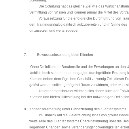
Schuldung:
Die Schulung hat das gleiche Ziel wie das Wirtschaftstrai­
Vermittlung von Wissen und Können primär die Mittel des Vortra
Voraussetzung für die erfolgreiche Durchführung von Tra
den Trainingsinhalt didaktisch aufzubereiten und im Sinne des T
umzusetzen und weiterzugeben.
7.
Bewusstseinsbildung beim Klienten
Ohne Definition der Beraterrolle und der Erwartungen an den
fachlich hoch stehende und engagiert durchgeführte Beratung ka
Klienten neben dem täglichen Geschäft zu wenig Zeit, dieser Pr
gelöst werden sollte - genügend Raum zu widmen, oder er ist si
Unternehmensberater widmen sich daher auch der Entwi
Klienten und bieten Hilfe­stellung bei der notwendigen Definiti
8.
Konsenserarbeitung unter Einbeziehung des Klientensystems
Im Hinblick auf die Zielerreichung ist es von großer Be­
weite Teile des Klien­tensystems Übereinstimmung über die Besc
liegenden Chancen sowie Verän­de­rungsnot­wendigkeiten erzie